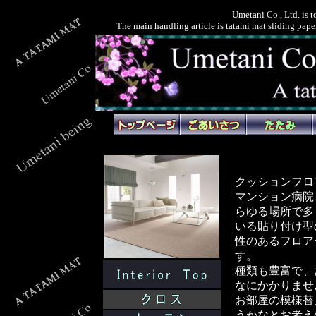
Umetani Co., Ltd. is t
The main handling article is tatami mat sliding pape
クッションフロ
マンション病院
らゆる場所で多
いる貼り付け型
性のあるフロア
す。
種類も豊富で、
なにかかりませ
お部屋の模様替
うかなとお考え