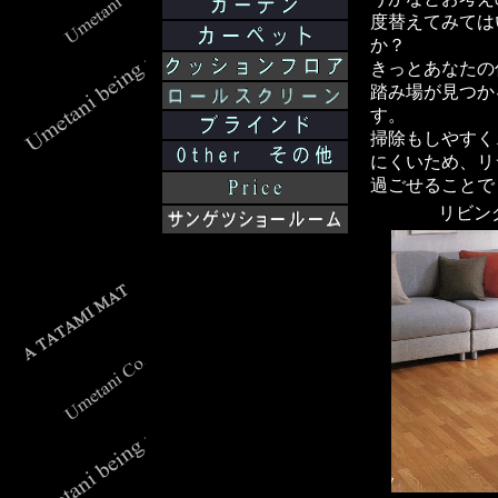
度替えてみては
か？
きっとあなたの
踏み場が見つか
す。
掃除もしやすく
にくいため、リ
過ごせることで
リビン