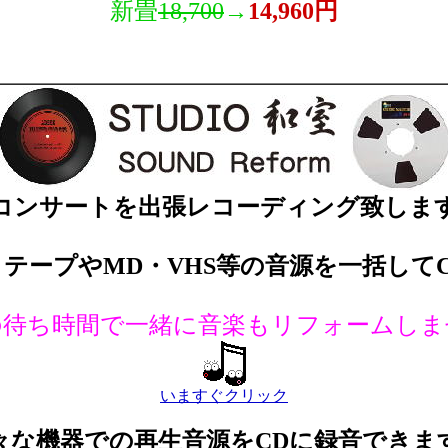
新畳
18,700
→
14,960円
コンサートを出張レコーディング致しま
テープやMD・VHS等の音源を一括してC
の待ち時間で一緒に音楽もリフォームしま
いますぐクリック
々な機器での再生音源をCDに録音できま