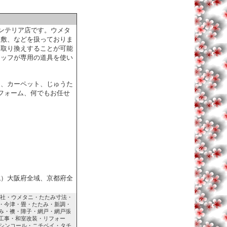
ンテリア店です。ウメタ
上敷、などを扱っておりま
お取り換えすることが可能
タッフが専用の道具を使い
、カーペット、じゅうた
フォーム、何でもお任せ
域）大阪府全域、京都府全
社・ウメタニ・たたみ寸法・
・今津・畳・たたみ・新調・
み・襖・障子・網戸・網戸張
工事・和室改装・リフォー
シンコール・ニチベイ・タチ