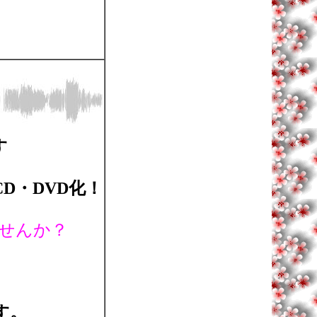
す
D・DVD化！
せんか？
す。