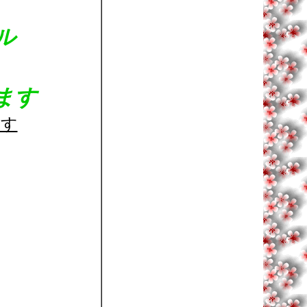
ル
ます
ます