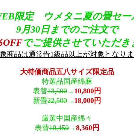
WEB限定 ウメタニ夏の畳セー
9月30日までのご注文で
％OFF
でご提供させていただき
象商品は通常畳1級品以上が対象となり
大特価商品五八サイズ限定品
特選品国産綿麻
表替
13,500
→
10,800円
新畳
22,500
→
18,000円
厳選中国産綿々
表替
10,450
→
8,360円