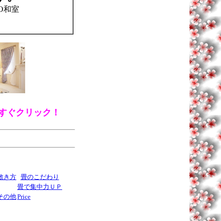
IO和室
すぐクリック！
敷き方
畳のこだわり
畳で集中力ＵＰ
その他
Price