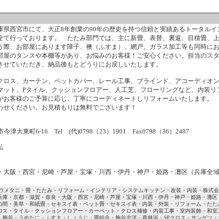
庫県西宮市にて、大正8年創業の90年の歴史を持つ信頼と実績あるトータルイ
全て行っております。 たたみ部門では、主に新畳、表替、裏返、目積畳、
う際、お部屋にあります障子、襖（ふすま）、網戸、ガラス加工等も同時に
部屋のタンスや本棚等があり、お悩みのお客様！ご安心ください。担当のス
させていただき、納品後もとどうりにお戻しいたします。
ロス、カーテン、ベットカバー、レール工事、ブラインド、アコーディオン
マット、Pタイル、クッションフロアー、人工芝、フローリングなど、内装リ
がお客様のご予算に応じ、丁寧にコーディネートしリフォームいたします。
わせください。お見積もりは無料でございます！
今津大東町6-16 Tel (代)0798（23）1901 Fax0798（36）2487
弘
・大阪・西宮・尼崎・芦屋・宝塚・川西・伊丹・神戸・姫路・灘区（兵庫全
ウメタニ・畳・たたみ・リフォーム・インテリア・システムキッチン・改装・内装・株式会
兵庫・京都・滋賀・奈良・大阪・西宮・尼崎・芦屋・宝塚・川西・伊丹・神戸・姫路・灘区
の間・美草・和紙畳・セキスイ表・ベット畳・セキスイ表・内装・外装・リフォーム・たた
ロス・タイル・クッションフロアー・カーペット・クロス補修・内装工事・室内装飾・和室
・梅谷・うめたに・ふすま・しょうじ・畳組合・梅谷忠洋・森林浴・SPクロス・サンゲツ・