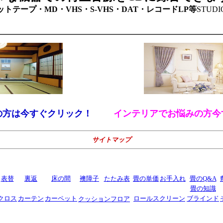
ットテープ・MD・VHS・S-VHS・DAT・レコードLP等
STUD
の方は今すぐクリック！
インテリアでお悩みの方今
サイトマップ
表替
裏返
床の間
襖障子
たたみ表
畳の単価
お手入れ
畳のQ&A
畳の知識
クロス
カーテン
カーペット
ロールスクリーン
ブラインド
クッションフロア