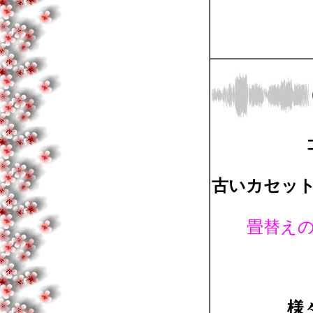
古いカセット
畳替え
様