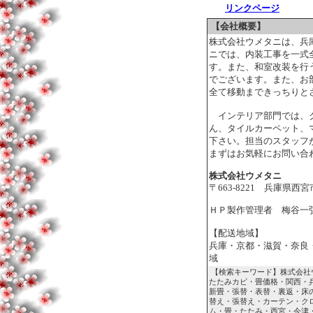
リンクページ
【会社概要】
株式会社ウメタニは、兵
ニでは、内装工事を一式
す。また、和室改装を行
でございます。また、お
全て移動まできっちりと
インテリア部門では、ク
ん、タイルカーペット、
下さい。担当のスタッフ
まずはお気軽にお問い合
株式会社ウメタニ
〒663-8221 兵庫県西宮市
ＨＰ製作管理者 梅谷一
【配送地域】
兵庫・京都・滋賀・奈良
域
【検索キーワード】株式会社
たたみカビ・畳価格・関西・
新畳・張替・表替・裏返・床
替え・張替え・カーテン・ク
ム・畳・たたみ・西宮・今津