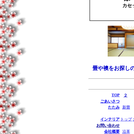
カセ
畳や襖をお探し
TOP
２
ごあいさつ
たたみ
新畳
インテリア
トップ
お問い合わせ
会社概要
沿革